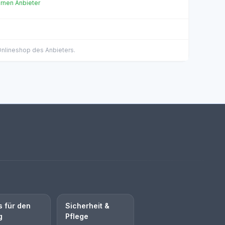
ernen Anbieter
 Onlineshop des Anbieters.
s für den
Sicherheit &
g
Pflege