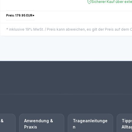
Sicherer Kauf über ext
Preis: 179.95 EUR*
* inklusive 19% MwSt. / Preis kann abweichen, es gilt der Preis auf dem
 &
Anwendung &
Trageanleitunge
Tipp
Praxis
n
Allta